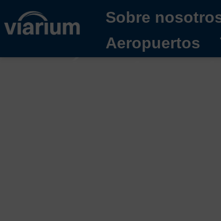
Sobre nosotro
Aeropuertos
Área de manio
aeropuerto?
19/11/2025