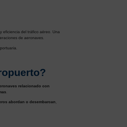
 eficiencia del tráfico aéreo. Una
peraciones de aeronaves.
portuaria.
ropuerto?
aeronaves relacionado con
rmas
.
ajeros abordan o desembarcan
,