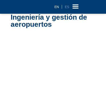
EN
ES
Ingeniería y gestión de
Sobre nosotros
Tecnología e I+D
aeropuertos