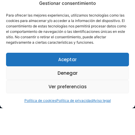
Gestionar consentimiento
manera segura, y los pilotos de los helicópteros
saben dónde están previstas estas actividades
Para ofrecer las mejores experiencias, utilizamos tecnologías como las
en tiempo real a través del sistema de
cookies para almacenar y/o acceder a la información del dispositivo. El
información catográfica que se actualiza
consentimiento de estas tecnologías nos permitirá procesar datos como
diariamente. Trabajando por infraestructuras
el comportamiento de navegación o las identificaciones únicas en este
más seguras.
sitio. No consentir o retirar el consentimiento, puede afectar
negativamente a ciertas características y funciones.
ANTERIOR
SIGUIENTE
Nuestra Dirección de Ingeniería sigue creciendo y obteniendo nuevos contratos
En Viarium seguimos liderando los sistemas de ayudas visuales
Aceptar
VOLVER A ACTUALIDAD
Denegar
Ver preferencias
Política de cookies
Política de privacidad
Aviso legal
Sobre nosotros