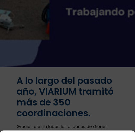
A lo largo del pasado
año, VIARIUM tramitó
más de 350
coordinaciones.
Gracias a esta labor, los usuarios de drones
pueden realizar sus vuelos planificados de una