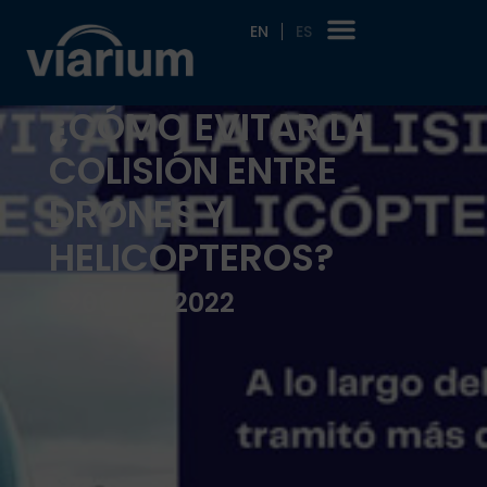
EN
ES
¿CÓMO EVITAR LA
COLISIÓN ENTRE
DRONES Y
HELICOPTEROS?
06/07/2022