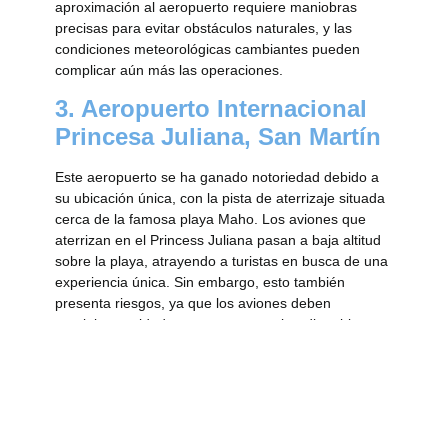
aproximación al aeropuerto requiere maniobras
precisas para evitar obstáculos naturales, y las
condiciones meteorológicas cambiantes pueden
complicar aún más las operaciones.
3. Aeropuerto Internacional
Princesa Juliana, San Martín
Este aeropuerto se ha ganado notoriedad debido a
su ubicación única, con la pista de aterrizaje situada
cerca de la famosa playa Maho. Los aviones que
aterrizan en el Princess Juliana pasan a baja altitud
sobre la playa, atrayendo a turistas en busca de una
experiencia única. Sin embargo, esto también
presenta riesgos, ya que los aviones deben
maniobrar cuidadosamente para evitar disturbios
causados por la potencia de los motores y posibles
peligros para los espectadores desprevenidos.
4. Aeropuerto de Courchevel
Altiport, Francia