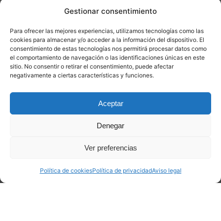
Gestionar consentimiento
Para ofrecer las mejores experiencias, utilizamos tecnologías como las
cookies para almacenar y/o acceder a la información del dispositivo. El
consentimiento de estas tecnologías nos permitirá procesar datos como
el comportamiento de navegación o las identificaciones únicas en este
sitio. No consentir o retirar el consentimiento, puede afectar
negativamente a ciertas características y funciones.
¿Mide lo mismo la pista
de aterrizaje que la
Aceptar
pista de despegue?
Denegar
A menudo, la misma superficie se utiliza tanto para
Ver preferencias
aterrizajes como para despegues. Sin embargo, los
requisitos de longitud para estas operaciones no son
idénticos.
Política de cookies
Política de privacidad
Aviso legal
Para el despegue, se requiere una pista más larga
debido a la velocidad que el avión necesita alcanzar
para levantar el vuelo.