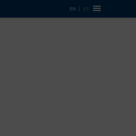
EN
ES
¿Cuánto mide una
pista de aterrizaje de
aviones?
19/12/2024