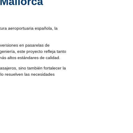
 Mallorca
tura aeroportuaria española, la
inversiones en pasarelas de
niería, este proyecto refleja tanto
más altos estándares de calidad.
sajeros, sino también fortalecer la
solo resuelven las necesidades
y la aeronave. Hoy en día,