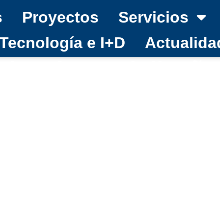
s
Proyectos
Servicios
Tecnología e I+D
Actualida
riencia en el diseño
de pasarelas de emb
de España