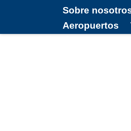
Sobre nosotro
Aeropuertos
Viarium: expe
supervisión 
aeropuertos 
16/09/2025