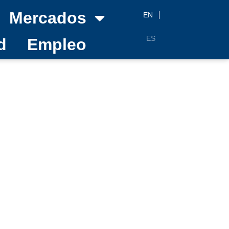
Mercados
EN
ES
d
Empleo
 y
arque en