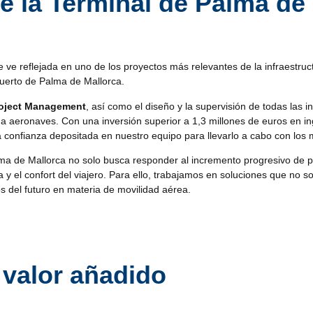
e la Terminal de Palma de
 ve reflejada en uno de los proyectos más relevantes de la infraestruc
puerto de Palma de Mallorca.
oject Management
, así como el diseño y la supervisión de todas las 
 aeronaves. Con una inversión superior a 1,3 millones de euros en inge
 confianza depositada en nuestro equipo para llevarlo a cabo con los 
ma de Mallorca no solo busca responder al incremento progresivo de pa
iva y el confort del viajero. Para ello, trabajamos en soluciones que no 
os del futuro en materia de movilidad aérea.
 valor añadido
 han dejado de ser simples estructuras de conexión entre la terminal 