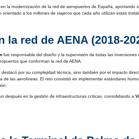
e en la modernización de la red de aeropuertos de España, aportando 
rientado a los millones de viajeros que cada año utilizan estas instal
n la red de AENA (2018-20
m
fue responsable del diseño y la supervisión de todas las inversione
eropuertos que conforman la red de AENA.
 destacó por su complejidad técnica, sino también por el impacto direct
iva de las aerolíneas. El reto consistió en implementar estándares ho
ión.
un después en la gestión de infraestructuras críticas, consolidando a
V