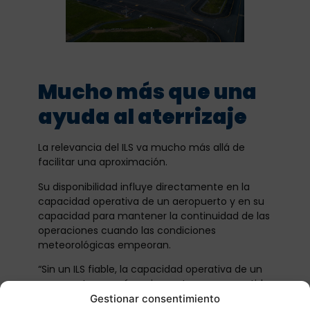
Mucho más que una
ayuda al aterrizaje
La relevancia del ILS va mucho más allá de
facilitar una aproximación.
Su disponibilidad influye directamente en la
capacidad operativa de un aeropuerto y en su
capacidad para mantener la continuidad de las
operaciones cuando las condiciones
meteorológicas empeoran.
“Sin un ILS fiable, la capacidad operativa de un
aeropuerto se vería seriamente comprometida
cuando la visibilidad se reduce por motivos
Gestionar consentimiento