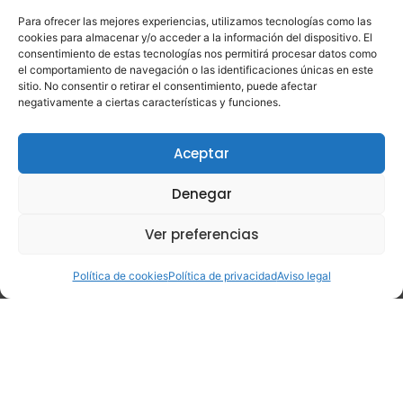
meteorológicos”, subraya Juan Ignacio Galán,
técnico de navegación aérea de
Viarium
.
Para ofrecer las mejores experiencias, utilizamos tecnologías como las
cookies para almacenar y/o acceder a la información del dispositivo. El
Por este motivo, la renovación o sustitución de
consentimiento de estas tecnologías nos permitirá procesar datos como
el comportamiento de navegación o las identificaciones únicas en este
estos sistemas se considera una actuación
sitio. No consentir o retirar el consentimiento, puede afectar
estratégica dentro de cualquier infraestructura
negativamente a ciertas características y funciones.
aeroportuaria.
Aceptar
El desafío de
Denegar
intervenir junto a
Ver preferencias
una pista operativa
Política de cookies
Política de privacidad
Aviso legal
A diferencia de otras infraestructuras
aeroportuarias, los sistemas ILS se ubican en
zonas especialmente sensibles del campo de
vuelos, muy próximas a la pista y a las áreas de
movimiento de aeronaves.
Esta circunstancia convierte cualquier