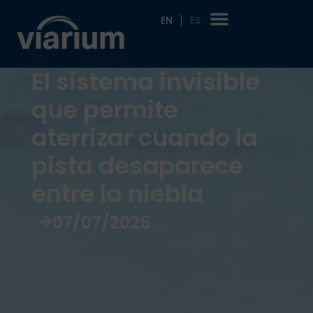
EN
ES
El sistema invisible
que permite
aterrizar cuando la
pista desaparece
entre la niebla
07/07/2026