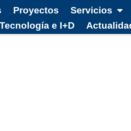
s
Proyectos
Servicios
Tecnología e I+D
Actualida
a la remodelación d
z Madrid/Barajas