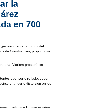
ar la
uárez
ada en 700
gestión integral y control del
ctos de Construcción, proporciona
rtuaria, Viarium prestará los
a.
tentes que, por otro lado, deben
irse una fuerte distorsión en los
nte distintas a las que existían