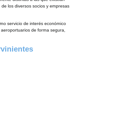
 de los diversos socios y empresas
omo servicio de interés económico
 aeroportuarios de forma segura,
vinientes
cipio, están ajenas al propio
bras.
, se encuentra en las fases de
ños de la ejecución de las obras
SIGUIENTE
l Aeropuerto Adolfo Suárez Madrid-Barajas