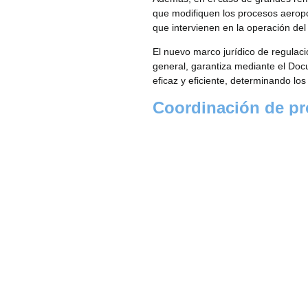
que modifiquen los procesos aeropo
que intervienen en la operación del
El nuevo marco jurídico de regulac
general, garantiza mediante el Doc
eficaz y eficiente, determinando los
Coordinación de pr
Viarium se encargará de la coordina
proceso constructivo, pero que está
La actuación Nuevo Edificio Proces
desarrollo de diseño, licitación y p
correspondientes.
ANTERIOR