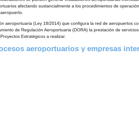
rtuarios afectando sustancialmente a los procedimientos de operación
 aeropuerto.
ión aeroportuaria (Ley 18/2014) que configura la red de aeropuertos c
umento de Regulación Aeroportuaria (DORA) la prestación de servicios
 Proyectos Estratégicos a realizar.
ocesos aeroportuarios y empresas inter
ción de procesos aeroportuarios y empresas intervinientes que, en prin
n intrínsecamente afectadas por las fases y plazos derivados de las o
ador y Remodelación del T123, que se estima en 700 millones de euros
eríodo correspondiente de transición, que coincidirá con los primeros a
Viarium acometerá la Asistencia Técnica de Project Management y Dirección de Obra de todos los aeropuertos de la red de Aena de la Región Norte
Viarium lidera la viabilidad de espacios en e