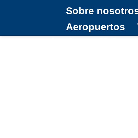
Sobre nosotro
Aeropuertos
Viarium lider
Adolfo Suáre
31/05/2023