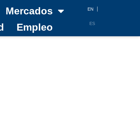
Mercados
EN
ES
d
Empleo
el Aeropuerto