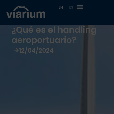
EN
ES
¿Qué es el handling
aeroportuario?
12/04/2024