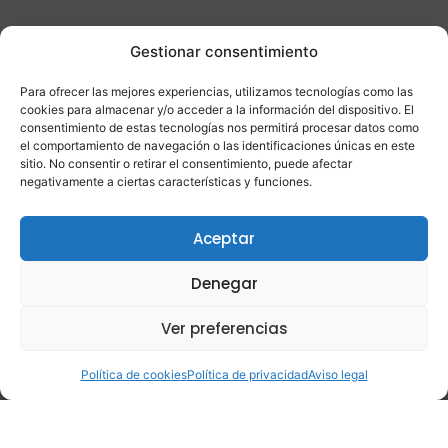
Handling de equipaje
Gestionar consentimiento
y carga
Para ofrecer las mejores experiencias, utilizamos tecnologías como las
cookies para almacenar y/o acceder a la información del dispositivo. El
Este servicio gestiona la recepción,
consentimiento de estas tecnologías nos permitirá procesar datos como
clasificación, transporte y entrega del equipaje
el comportamiento de navegación o las identificaciones únicas en este
de los pasajeros, además del manejo de carga
sitio. No consentir o retirar el consentimiento, puede afectar
negativamente a ciertas características y funciones.
y mercancías. Es crucial para evitar retrasos y
garantizar que el equipaje llegue al destino
correcto.
Aceptar
Denegar
Handling de rampa
Ver preferencias
El handling de rampa se enfoca en las
actividades que se realizan en el área de
Política de cookies
Política de privacidad
Aviso legal
operaciones de la aeronave, incluyendo:
Coordinación en pista y a