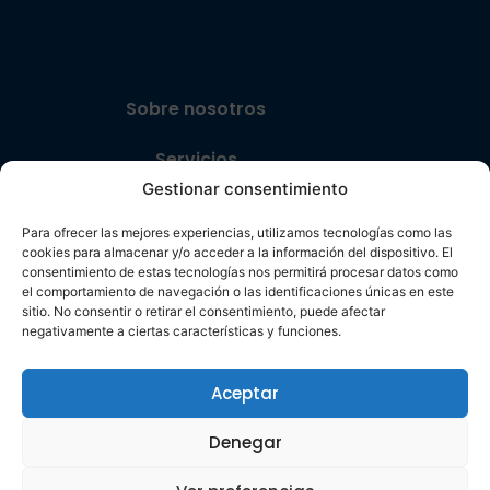
Sobre nosotros
Servicios
Gestionar consentimiento
Aeropuertos
Para ofrecer las mejores experiencias, utilizamos tecnologías como las
cookies para almacenar y/o acceder a la información del dispositivo. El
Tecnología
consentimiento de estas tecnologías nos permitirá procesar datos como
el comportamiento de navegación o las identificaciones únicas en este
Proyectos
sitio. No consentir o retirar el consentimiento, puede afectar
negativamente a ciertas características y funciones.
Actualidad
Aceptar
Denegar
Viarium Ingeniería 2026 ©
Aviso legal
|
Política de
Todos los derechos
privacidad
|
Política de cookies
reservados
|
Canal Ético